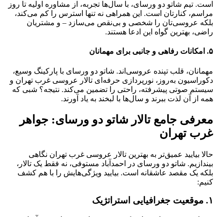
است. تیم شاتو دو ورسای، با سال‌ها تجربه، از مشاوره اولیه تا روز
مراسم، کنارتان است. این همراهی نه تنها استرس را کم می‌کند،
بلکه عروسی‌تان را شخصی و بی‌نقص می‌سازد – و مشتریان
راضی، بهترین گواه این ادعا هستند.
۵. امکانات رفاهی و جانبی برای مهمانان
مهمانان، قلب تپنده عروسی‌اند. شاتو دو ورسای با پارکینگ وسیع،
دکوراسیون به‌روز، نورپردازی حرفه‌ای تالار عروسی غرب تهران و
سیستم صوتی پیشرفته، راحتی را تضمین می‌کند. نتیجه؟ شبی که
همه از آن لذت ببرند و سال‌ها با لبخند به یاد آورند.
معرفی جامع تالار شاتو دو ورسای: جواهر
غرب تهران
حالا بیایید عمیق‌تر به بهترین تالار عروسی غرب تهران نگاهی
بیندازیم. شاتو دو ورسای در احمدآباد مستوفی، نه فقط یک تالار،
بلکه یک مقصد عاشقانه است. بیایید ویژگی‌هایش را با هم کشف
کنیم:
۱. موقعیت جغرافیایی استراتژیک