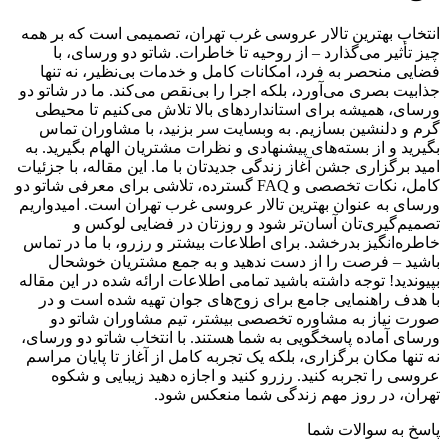
انتخاب بهترین تالار عروسی غرب تهران، تصمیمی است که بر همه
چیز تأثیر می‌گذارد – از روحیه تا خاطرات. شاتو دو ورسای، با
فضایی منحصر به فرد، امکانات کامل و خدمات بی‌نظیر، نه تنها
جذابیت بصری می‌آورد، بلکه اجرا را بی‌نقص می‌کند. ما در شاتو دو
ورسای، همیشه برای استانداردهای بالا تلاش می‌کنیم تا محیطی
گرم و دلنشین بسازیم. به وبسایت سر بزنید، با مشاوران تماس
بگیرید و از بسته‌های پیشنهادی و نظرات مشتریان الهام بگیرید. به
امید برگزاری جشن آغاز زندگی جدیدتان با ما. این مقاله، با جزئیات
کامل، نکات تخصصی و FAQ گسترده، تلاشی برای معرفی شاتو دو
ورسای به عنوان بهترین تالار عروسی غرب تهران است. امیدواریم
تصمیم‌گیری‌تان آسان‌تر شود و روزتان در فضایی لوکس و
خاطره‌انگیز بدرخشد. برای اطلاعات بیشتر و رزرو، با ما در تماس
باشید – فرصت را از دست ندهید و به جمع مشتریان خوشحال
بپیوندید! توجه داشته باشید تمامی اطلاعات ارائه شده در این مقاله
با هدف راهنمایی جامع برای زوج‌های جوان تهیه شده است و در
صورت نیاز به مشاوره تخصصی بیشتر، تیم مشاوران شاتو دو
ورسای آماده پاسخگویی به شما هستند. با انتخاب شاتو دو ورسای،
نه تنها مکان برگزاری، بلکه یک تجربه کامل از آغاز تا پایان مراسم
عروسی را تجربه کنید. رزرو کنید و اجازه دهید زیبایی و شکوه
تهران، در روز مهم زندگی شما منعکس شود.
پاسخ به سوالات شما