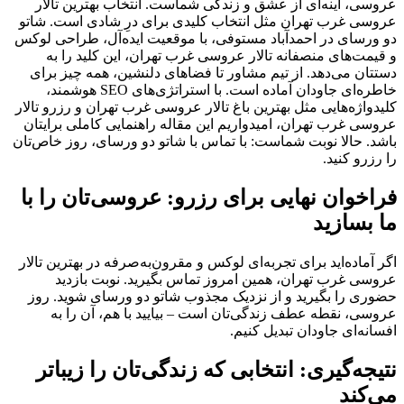
عروسی، آینه‌ای از عشق و زندگی شماست. انتخاب بهترین تالار
عروسی غرب تهران مثل انتخاب کلیدی برای درِ شادی است. شاتو
دو ورسای در احمدآباد مستوفی، با موقعیت ایده‌آل، طراحی لوکس
و قیمت‌های منصفانه تالار عروسی غرب تهران، این کلید را به
دستتان می‌دهد. از تیم مشاور تا فضاهای دلنشین، همه چیز برای
خاطره‌ای جاودان آماده است. با استراتژی‌های SEO هوشمند،
کلیدواژه‌هایی مثل بهترین باغ تالار عروسی غرب تهران و رزرو تالار
عروسی غرب تهران، امیدواریم این مقاله راهنمایی کاملی برایتان
باشد. حالا نوبت شماست: با تماس با شاتو دو ورسای، روز خاص‌تان
را رزرو کنید.
فراخوان نهایی برای رزرو: عروسی‌تان را با
ما بسازید
اگر آماده‌اید برای تجربه‌ای لوکس و مقرون‌به‌صرفه در بهترین تالار
عروسی غرب تهران، همین امروز تماس بگیرید. نوبت بازدید
حضوری را بگیرید و از نزدیک مجذوب شاتو دو ورسای شوید. روز
عروسی، نقطه عطف زندگی‌تان است – بیایید با هم، آن را به
افسانه‌ای جاودان تبدیل کنیم.
نتیجه‌گیری: انتخابی که زندگی‌تان را زیباتر
می‌کند